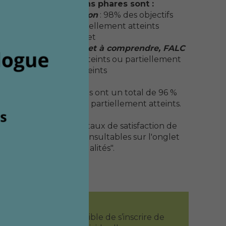
Les formations phares sont :
L'autodétermination
: 98% des objectifs
atteints ou partiellement atteints
et
Ecrire en facile à lire et à comprendre, FALC
:
99% des objectifs atteints ou partiellement
atteints
Les autres formations ont un total de 96 %
d'objectifs atteints ou partiellement atteints.
Les données sur les taux de satisfaction de
2024 et 2025 sont consultables sur l'onglet
"Modalités".
5. Est-il possible de s’inscrire de