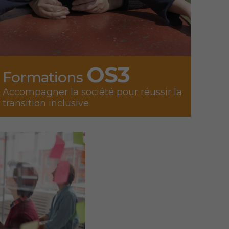
OS3
Formations
Accompagner la société pour réussir la
transition inclusive