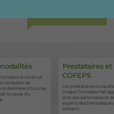
l’ajustement d’un programme de
formation afin qu’il corresponde
davantage à nos besoins ?
modalités
Prestataires et
COFEPS
Formation a construit
re complète de
Les prestataires auxquels
ns destinées à tous les
Unapei Formation fait ap
 de la cause du
sont des partenaires et d
p.
experts des thématiques 
animent.