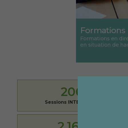
Formations
Formations en dir
en situation de ha
206
Sessions INTER/INTRA
2,166