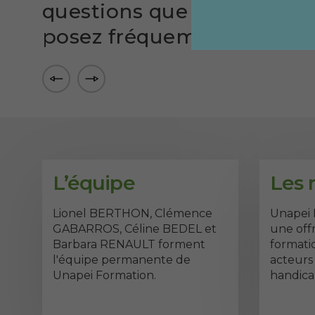
?
situation de handicap est-elle
questions que vous vous
obligatoire pour une formation «
posez fréquemment
Ecrire en Facile à Lire et à
Comprendre » ?
L’équipe
Les 
Lionel BERTHON, Clémence
Unapei 
GABARROS, Céline BEDEL et
une off
Barbara RENAULT forment
formatio
l'équipe permanente de
acteurs
Unapei Formation.
handica