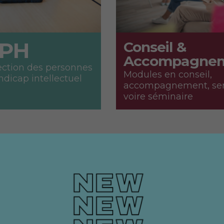
PH
Conseil &
Accompagne
ection des personnes
Modules en conseil,
ndicap intellectuel
accompagnement, sens
voire séminaire
394
Jours de formation
40