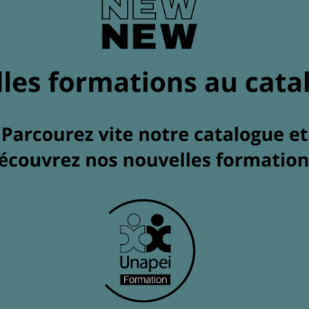
Formateurs/Formatrices
98
%
Taux d’atteinte des objectifs acquis ou
partiellement acquis (toutes formations
confondues)
12. Peut-on demander