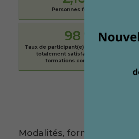
Personnes formées
98
%
Taux de participant(e)s globalement ou
totalement satisfait(e)s (toutes
formations confondues)
Modalités, formateurs… les
ne
14. La présence des personnes en